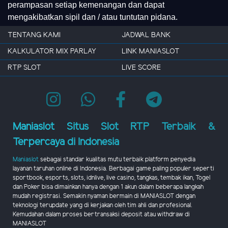
perampasan setiap kemenangan dan dapat
mengakibatkan sipil dan / atau tuntutan pidana.
TENTANG KAMI
JADWAL BANK
KALKULATOR MIX PARLAY
LINK MANIASLOT
RTP SLOT
LIVE SCORE
Maniaslot Situs Slot RTP Terbaik &
Terpercaya di Indonesia
Maniaslot
sebagai standar kualitas mutu terbaik platform penyedia
layanan taruhan online di Indonesia. Berbagai game paling populer seperti
sportbook, esports, slots, idnlive, live casino, tangkas, tembak ikan, Togel
dan Poker bisa dimainkan hanya dengan 1 akun dalam beberapa langkah
mudah registrasi. Semakin nyaman bermain di MANIASLOT dengan
teknologi terupdate yang di kerjakan oleh tim ahli dan profesional.
Kemudahan dalam proses bertransaksi deposit atau withdraw di
MANIASLOT