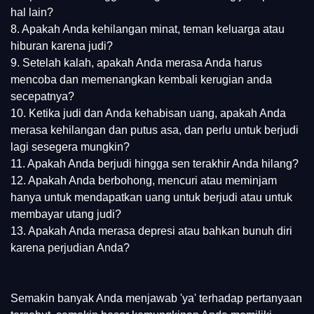
hal lain?
8. Apakah Anda kehilangan minat, teman keluarga atau
hiburan karena judi?
9. Setelah kalah, apakah Anda merasa Anda harus
mencoba dan memenangkan kembali kerugian anda
secepatnya?
10. Ketika judi dan Anda kehabisan uang, apakah Anda
merasa kehilangan dan putus asa, dan perlu untuk berjudi
lagi sesegera mungkin?
11. Apakah Anda berjudi hingga sen terakhir Anda hilang?
12. Apakah Anda berbohong, mencuri atau meminjam
hanya untuk mendapatkan uang untuk berjudi atau untuk
membayar utang judi?
13. Apakah Anda merasa depresi atau bahkan bunuh diri
karena perjudian Anda?
Semakin banyak Anda menjawab 'ya' terhadap pertanyaan